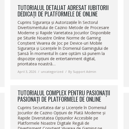
TUTORIALUL DETALIAT ADRESAT IUBITORII
DEDICAȚI DE PLATFORMELE DE ONLINE
Cuprins Siguranța și Autorizațiile în Sectorul
Divertismentului de Cazino Metode de Procesare
Moderne și Rapide Varietatea Jocurilor Disponibile
pe Siturile Noastre Online Norme de Gaming
Conștient Vivarea de Joc pe Device-uri Mobile
Siguranța și Licențele în Domeniul Gamingului de
Șansă În momentul în care optăm să punem la
dispoziție opțiuni de entertainment digital,
prioritatea noastră…
April 3, 2026
uncategorized
By
Support Admin
TUTORIALUL COMPLEX PENTRU PASIONAȚII
PASIONAȚI DE PLATFORMELE DE ONLINE
Cuprins Securitatea dar și Licențele în Domeniul
Jocurilor de Cazino Opțiuni de Plată Moderne și
Rapide Diversitatea Opțiunilor Accesibile pe
Platformele Noastre Digitale Reguli de
Divertisment Conștient Vivarea de Gaming pe