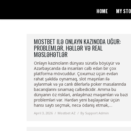
HOME
MY ST
MOSTBET ILƏ ONLAYN KAZINODA UĞUR:
PROBLEMLƏR, HƏLLƏR VƏ REAL
MƏSLƏHƏTLƏR
Onlayn kazinoların dünyası sürətlə böyüyür və
Azərbaycanda da insanları cəlb edən bir çox
platforma mövcuddur. Çoxumuz üçün evdən
rahat şəkildə oynamaq, slot maşınları ilə
əylənmək və ya canlı dilerlərlə poker masalarında
bacarıqlarını sınamaq cəlbedicidir. Amma bu
dünyanın öz riskləri, anlaşılmaz məqamları və bəzi
problemləri var. Hərdən yeni başlayanlar üçün
hansı saytı seçmək, necə ödəniş etmək,…
April 3, 2026
Mostbet AZ
By
Support Admin