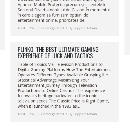
Aparate Mobile Protecția precum și Licențele în
Sectorul Divertismentului de Cazino În momentul
în care alegem să furnizăm opțiuni de
entertainment online, prioritatea de…
April 3, 2026
uncategorized
By
Support Admin
PLINKO: THE BEST ULTIMATE GAMING
EXPERIENCE OF LUCK AND TACTICS
Table of Topics Via Television Productions to
Digital Gaming Platforms How The Entertainment
Operates Different Types Available Grasping the
Statistical Advantage Maximizing Your
Entertainment Journey Through Television
Productions to Online Casinos This experience
follows its heritage backward to the iconic
television series The Classic Price Is Right Game,
when it launched in the 1983 as…
April 3, 2026
uncategorized
By
Support Admin