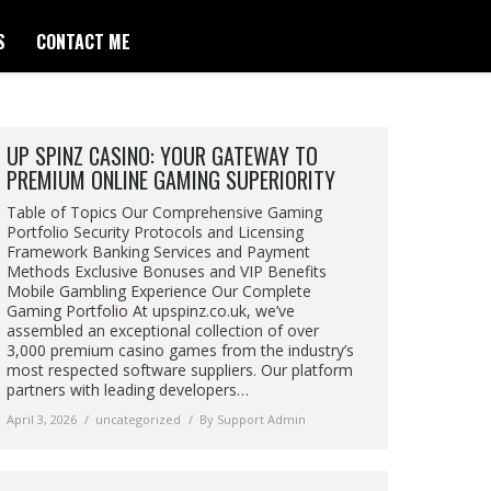
S
CONTACT ME
UP SPINZ CASINO: YOUR GATEWAY TO
PREMIUM ONLINE GAMING SUPERIORITY
Table of Topics Our Comprehensive Gaming
Portfolio Security Protocols and Licensing
Framework Banking Services and Payment
Methods Exclusive Bonuses and VIP Benefits
Mobile Gambling Experience Our Complete
Gaming Portfolio At upspinz.co.uk, we’ve
assembled an exceptional collection of over
3,000 premium casino games from the industry’s
most respected software suppliers. Our platform
partners with leading developers…
April 3, 2026
uncategorized
By
Support Admin