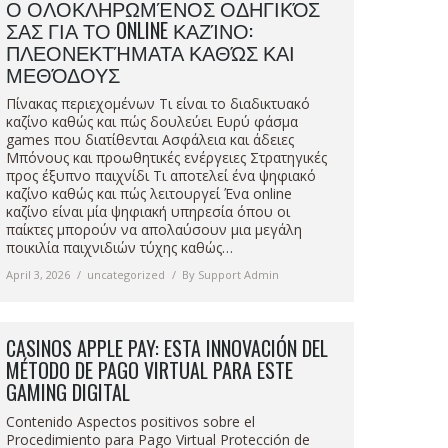
Ο ΟΛΟΚΛΗΡΩΜΈΝΟΣ ΟΔΗΓΙΚΌΣ
ΣΑΣ ΓΙΑ ΤΟ ONLINE ΚΑΖΊΝΟ:
ΠΛΕΟΝΕΚΤΉΜΑΤΑ ΚΑΘΏΣ ΚΑΙ
ΜΕΘΌΔΟΥΣ
Πίνακας περιεχομένων Τι είναι το διαδικτυακό
καζίνο καθώς και πώς δουλεύει Ευρύ φάσμα
games που διατίθενται Ασφάλεια και άδειες
Μπόνους και προωθητικές ενέργειες Στρατηγικές
προς έξυπνο παιχνίδι Τι αποτελεί ένα ψηφιακό
καζίνο καθώς και πώς λειτουργεί Ένα online
καζίνο είναι μία ψηφιακή υπηρεσία όπου οι
παίκτες μπορούν να απολαύσουν μια μεγάλη
ποικιλία παιχνιδιών τύχης καθώς…
April 3, 2026
uncategorized
By
Support Admin
CASINOS APPLE PAY: ESTA INNOVACIÓN DEL
MÉTODO DE PAGO VIRTUAL PARA ESTE
GAMING DIGITAL
Contenido Aspectos positivos sobre el
Procedimiento para Pago Virtual Protección de