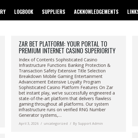
ORY
LOGBOOK
SUPPLIERS
ACKNOWLEDGEMENTS
LINK
ZAR BET PLATFORM: YOUR PORTAL TO
PREMIUM INTERNET CASINO SUPERIORITY
Index of Contents Sophisticated Casino
Infrastructure Functions Banking Protection &
Transaction Safety Extensive Title Selection
Breakdown Mobile Gaming Entertainment
Advancement Extensive Loyalty Program
Sophisticated Casino Platform Features On Zar
bet instant play, we’ve successfully engineered a
state-of-the-art platform that delivers flawless
gaming throughout all platforms. Our system
infrastructure runs on verified RNG Number
Generator systems,…
April 3, 2026
uncategorized
By
Support Admin