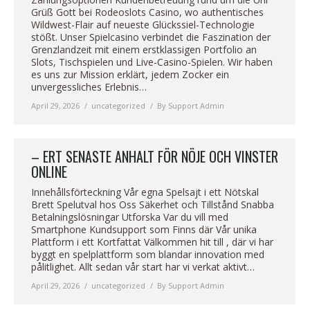
Grüß Gott bei Rodeoslots Casino, wo authentisches
Wildwest-Flair auf neueste Glückssiel-Technologie
stößt. Unser Spielcasino verbindet die Faszination der
Grenzlandzeit mit einem erstklassigen Portfolio an
Slots, Tischspielen und Live-Casino-Spielen. Wir haben
es uns zur Mission erklärt, jedem Zocker ein
unvergessliches Erlebnis…
April 29, 2026
uncategorized
By
Support Admin
– ERT SENASTE ANHALT FÖR NÖJE OCH VINSTER
ONLINE
Innehållsförteckning Vår egna Spelsajt i ett Nötskal
Brett Spelutval hos Oss Säkerhet och Tillstånd Snabba
Betalningslösningar Utforska Var du vill med
Smartphone Kundsupport som Finns där Vår unika
Plattform i ett Kortfattat Välkommen hit till , där vi har
byggt en spelplattform som blandar innovation med
pålitlighet. Allt sedan vår start har vi verkat aktivt…
April 29, 2026
uncategorized
By
Support Admin