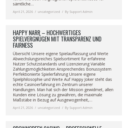
sämtliche…
April 21, 2026
uncategorized
By
Support Admin
HAPPY NARR – HOCHWERTIGES
SPIELVERGNÜGEN MIT TRANSPARENZ UND
FAIRNESS
Übersicht Unsere eigene Spielauffassung und Werte
Abwechslungsreiches Spielsortiment für erfahrene
Nutzer Schutzstandards und Lizenzierung Variable
Zahlungsmöglichkeiten Ansprechendes Bonussystem
Perfektionierte Spielerfahrung Unsere eigene
Spielphilosophie und Werte Auf Happy Joker steht das
echte Casinoerfahrung im Zentrum unserer
Handlungen. Man hat sich der Mission gewidmet, allen
Kunden eine Lösung zu gewähren, die maximale
Maßstäbe in Bezug auf Ausgewogenheit,…
April 21, 2026
uncategorized
By
Support Admin