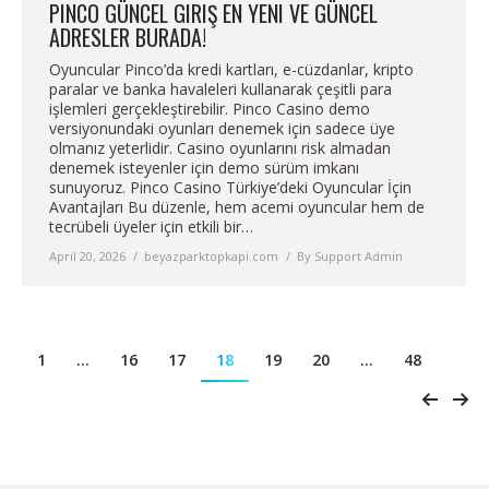
PINCO GÜNCEL GIRIŞ EN YENI VE GÜNCEL
ADRESLER BURADA!
Oyuncular Pinco’da kredi kartları, e-cüzdanlar, kripto
paralar ve banka havaleleri kullanarak çeşitli para
işlemleri gerçekleştirebilir. Pinco Casino demo
versiyonundaki oyunları denemek için sadece üye
olmanız yeterlidir. Casino oyunlarını risk almadan
denemek isteyenler için demo sürüm imkanı
sunuyoruz. Pinco Casino Türkiye’deki Oyuncular İçin
Avantajları Bu düzenle, hem acemi oyuncular hem de
tecrübeli üyeler için etkili bir…
April 20, 2026
beyazparktopkapi.com
By
Support Admin
1
…
16
17
18
19
20
…
48