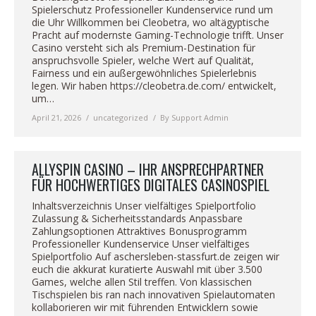
Spielerschutz Professioneller Kundenservice rund um
die Uhr Willkommen bei Cleobetra, wo altägyptische
Pracht auf modernste Gaming-Technologie trifft. Unser
Casino versteht sich als Premium-Destination für
anspruchsvolle Spieler, welche Wert auf Qualität,
Fairness und ein außergewöhnliches Spielerlebnis
legen. Wir haben https://cleobetra.de.com/ entwickelt,
um…
April 21, 2026
uncategorized
By
Support Admin
ALLYSPIN CASINO – IHR ANSPRECHPARTNER
FÜR HOCHWERTIGES DIGITALES CASINOSPIEL
Inhaltsverzeichnis Unser vielfältiges Spielportfolio
Zulassung & Sicherheitsstandards Anpassbare
Zahlungsoptionen Attraktives Bonusprogramm
Professioneller Kundenservice Unser vielfältiges
Spielportfolio Auf aschersleben-stassfurt.de zeigen wir
euch die akkurat kuratierte Auswahl mit über 3.500
Games, welche allen Stil treffen. Von klassischen
Tischspielen bis ran nach innovativen Spielautomaten
kollaborieren wir mit führenden Entwicklern sowie